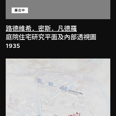
展出中
路德維希．密斯．凡德羅
庭院住宅研究平面及內部透視圖
1935