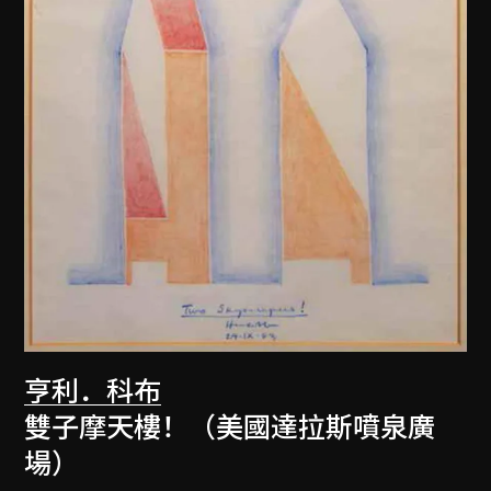
亨利．科布
雙子摩天樓！（美國達拉斯噴泉廣
場）