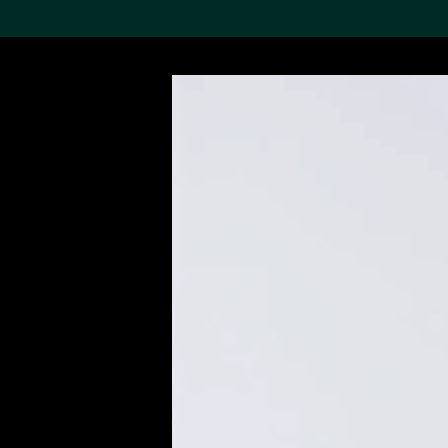
搜索M+藏品
Sea
19,052个结果
进一步筛选
关于M+藏品
探索世界顶级的二十及二十
一世纪视觉文化藏品。