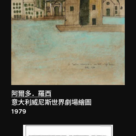
阿爾多．羅西
意大利威尼斯世界劇場繪圖
1979