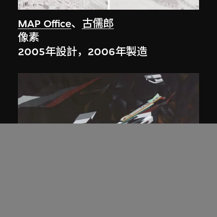
MAP Office
、
古儒郎
像素
2005年設計，2006年製造
扎哈．哈迪德