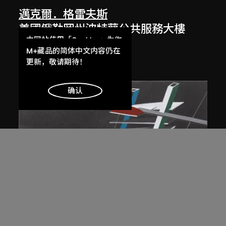
邁克爾．格雷夫斯
美國俄勒岡州波特蘭公共服務大樓
本网站使用「Cookies」为你
（1979–1982）繪圖
提供最好的网站体验。
M+藏品的简体中文内容仍在
1980
了解更多
更新，敬请期待！
明白
确认
展出中
扎哈．哈迪德
大堂設計，山頂項目，香港（1983年
競賽）