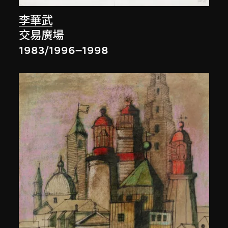
李華武
交易廣場
1983/1996–1998