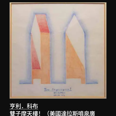
亨利．科布
雙子摩天樓！（美國達拉斯噴泉廣