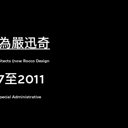
為嚴迅奇
itects (now Rocco Design
至2011
pecial Administrative