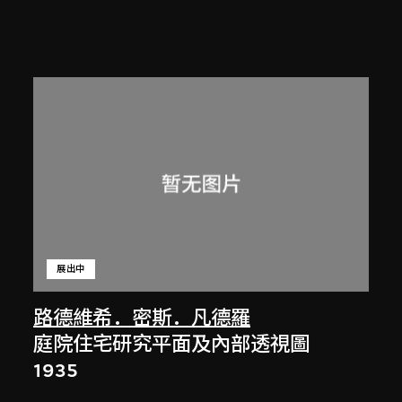
展出中
路德維希．密斯．凡德羅
庭院住宅研究平面及內部透視圖
1935