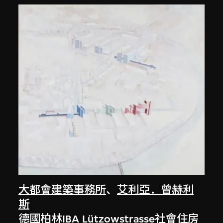
大都會建築事務所
、
艾利亞．曾赫利
斯
德國柏林IBA Lützowstrasse社會住房