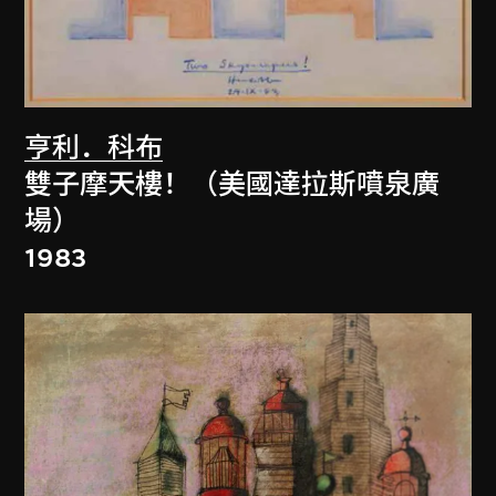
亨利．科布
雙子摩天樓！（美國達拉斯噴泉廣
場）
1983