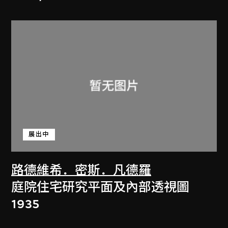
展出中
路德維希．密斯．凡德羅
庭院住宅研究平面及內部透視圖
1935