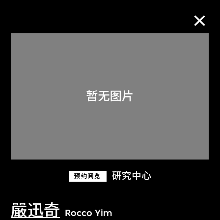
M+藏品
进一步筛选
搜索
关于M+藏品
研究中心
预约阅览
探索世界顶级的二十及二十一世纪视觉
文化藏品。
嚴迅奇
Rocco Yim