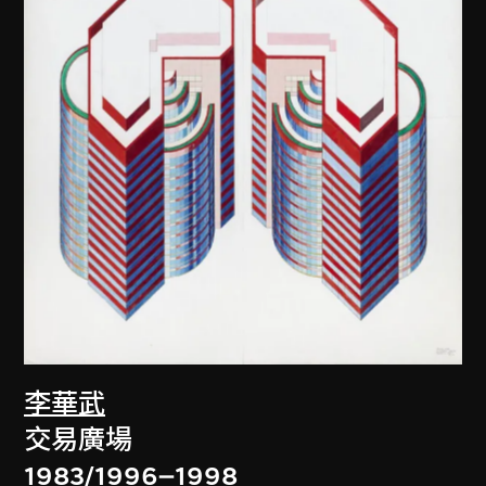
李華武
交易廣場
1983/1996–1998