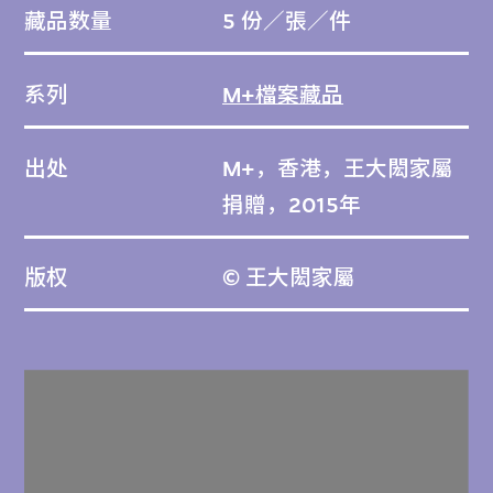
藏品数量
5 份／張／件
系列
M+檔案藏品
出处
M+，香港，王大閎家屬
捐贈，2015年
版权
© 王大閎家屬