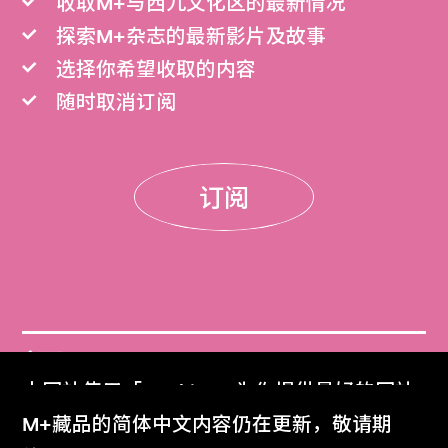
收取M+与西九文化区的最新情况
探索M+杂志的最新影片及故事
选择你希望收取的内容
随时取消订阅
订阅
门票
本网站使用「Cookies」为你提供最好的网站
Get Tickets
体验。
M+藏品的简体中文内容仍在更新，敬请期