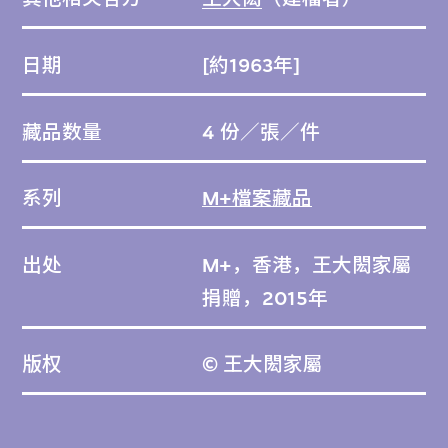
日期
[約1963年]
藏品数量
4 份／張／件
系列
M+檔案藏品
出处
M+，香港，王大閎家屬
捐贈，2015年
版权
© 王大閎家屬