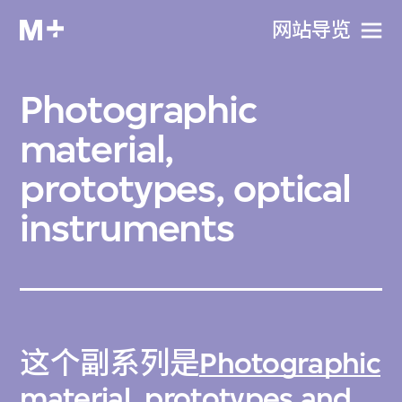
网站导览
Photographic
material,
prototypes, optical
instruments
这个副系列是
Photographic
material, prototypes and