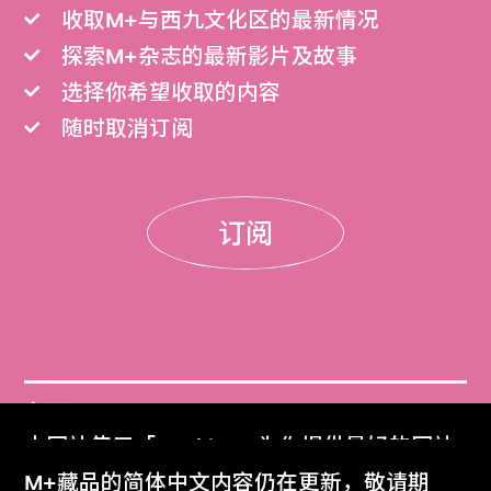
收取M+与西九文化区的最新情况
探索M+杂志的最新影片及故事
选择你希望收取的内容
随时取消订阅
订阅
门票
本网站使用「Cookies」为你提供最好的网站
Get Tickets
体验。
M+藏品的简体中文内容仍在更新，敬请期