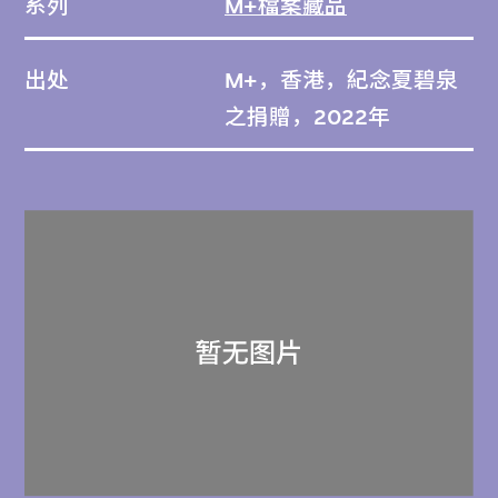
系列
M+檔案藏品
出处
M+，香港，紀念夏碧泉
之捐贈，2022年