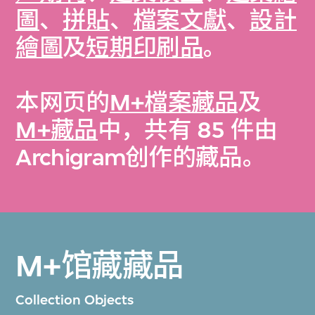
圖
、
拼貼
、
檔案文獻
、
設計
繪圖
及
短期印刷品
。
本网页的
M+檔案藏品
及
M+藏品
中，共有 85 件由
Archigram创作的藏品。
M+馆藏藏品
Collection Objects