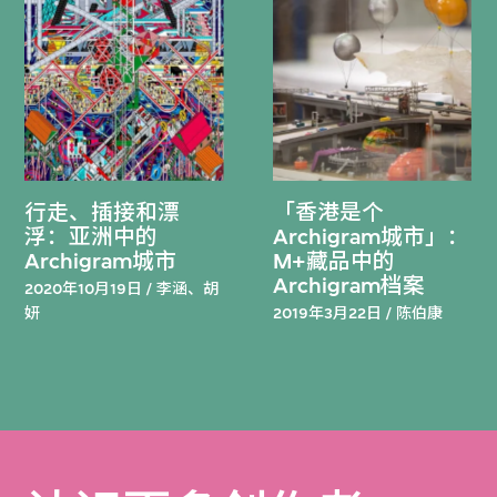
行走、插接和漂
「香港是个
浮：亚洲中的
Archigram城市」：
Archigram城市
M+藏品中的
Archigram档案
2020年10月19日 / 李涵、胡
妍
2019年3月22日 / 陈伯康