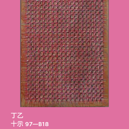
丁乙
十示 97—B18