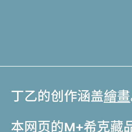
丁乙的创作涵盖
繪畫
本网页的
M+希克藏