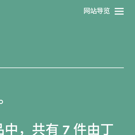
网站导览
。
品
中，共有 7 件由丁