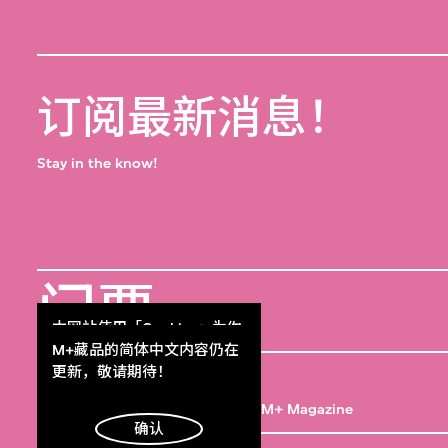
订阅最新消息！
Stay in the know!
门票
Get Tickets
本网站使用「Cookies」为你
提供最好的网站体验。
M+藏品的简体中文内容仍在
M+杂志
了解更多
更新，敬请期待！
M+ Magazine
明白
确认