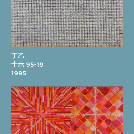
丁乙
十示 95-19
1995