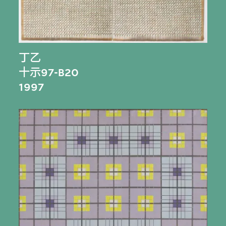
丁乙
十示97-B20
1997