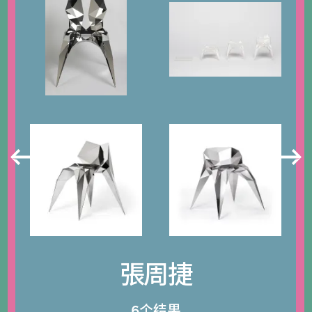
張周捷
6个结果