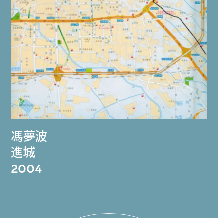
馮夢波
進城
2004