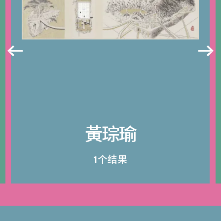
黃琮瑜
1个结果