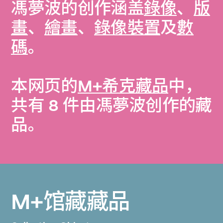
馮夢波的创作涵盖
錄像
、
版
畫
、
繪畫
、
錄像裝置
及
數
碼
。
本网页的
M+希克藏品
中，
共有 8 件由馮夢波创作的藏
品。
M+馆藏藏品