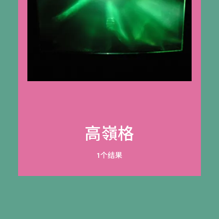
高嶺格
1个结果