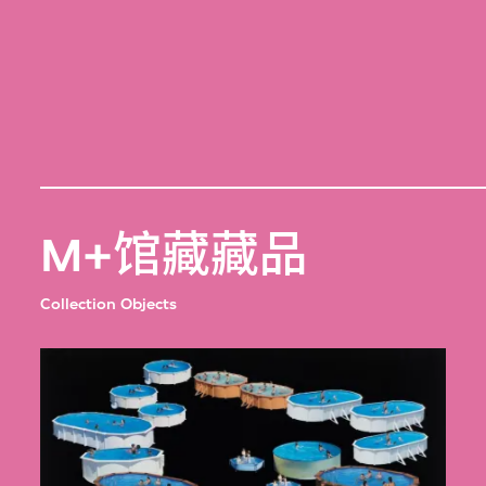
M+馆藏藏品
Collection Objects