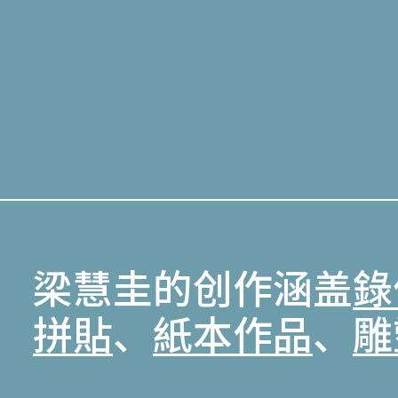
梁慧圭的创作涵盖
錄
拼貼
、
紙本作品
、
雕