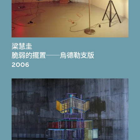
梁慧圭
脆弱的擺置──烏德勒支版
2006