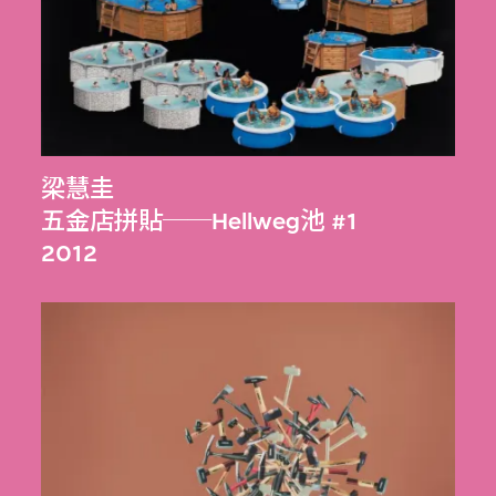
梁慧圭
五金店拼貼──Hellweg池 #1
2012