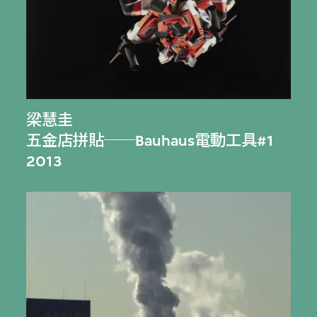
梁慧圭
五金店拼貼──Bauhaus電動工具#1
2013