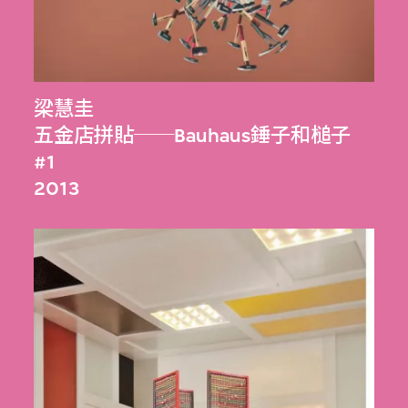
梁慧圭
五金店拼貼──Bauhaus錘子和槌子
#1
2013