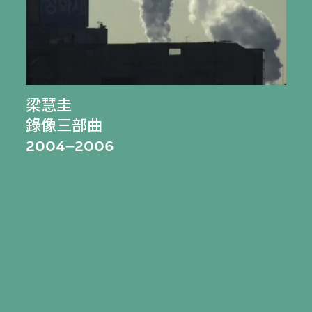
梁慧圭
錄像三部曲
2004–2006