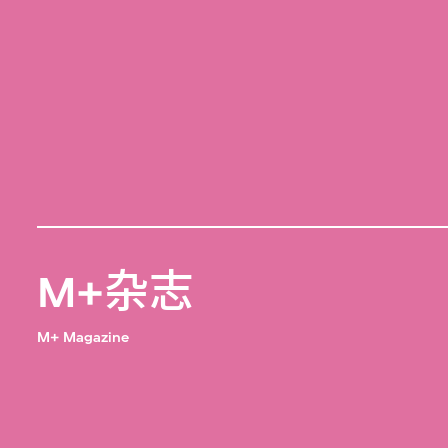
M+杂志
M+ Magazine