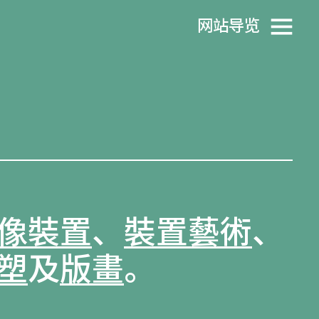
网站导览
像裝置
、
裝置藝術
、
塑
及
版畫
。