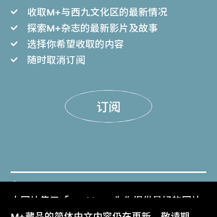
收取M+与西九文化区的最新情况
探索M+杂志的最新影片及故事
选择你希望收取的内容
随时取消订阅
订阅
门票
本网站使用「Cookies」为你提供最好的网站
Get Tickets
体验。
M+藏品的简体中文内容仍在更新，敬请期