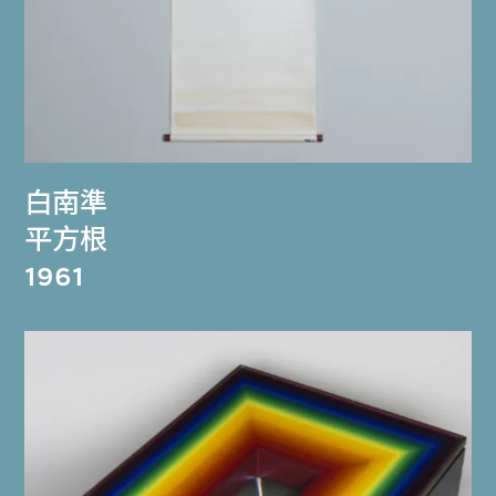
白南準
平方根
1961