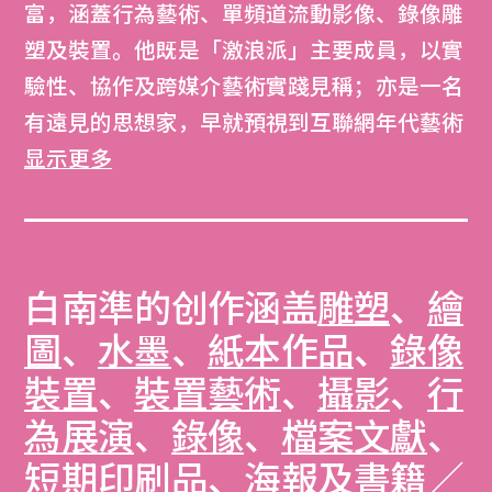
富，涵蓋行為藝術、單頻道流動影像、錄像雕
塑及裝置。他既是「激浪派」主要成員，以實
驗性、協作及跨媒介藝術實踐見稱；亦是一名
有遠見的思想家，早就預視到互聯網年代藝術
創作與交流的未來。
显示更多
白南準的创作涵盖
雕塑
、
繪
圖
、
水墨
、
紙本作品
、
錄像
裝置
、
裝置藝術
、
攝影
、
行
為展演
、
錄像
、
檔案文獻
、
短期印刷品
、
海報
及
書籍／