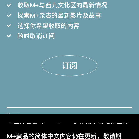
收取M+与西九文化区的最新情况
探索M+杂志的最新影片及故事
选择你希望收取的内容
随时取消订阅
订阅
门票
本网站使用「Cookies」为你提供最好的网站
Get Tickets
体验。
M+藏品的简体中文内容仍在更新，敬请期