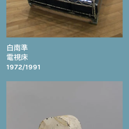
白南準
電視床
1972/1991