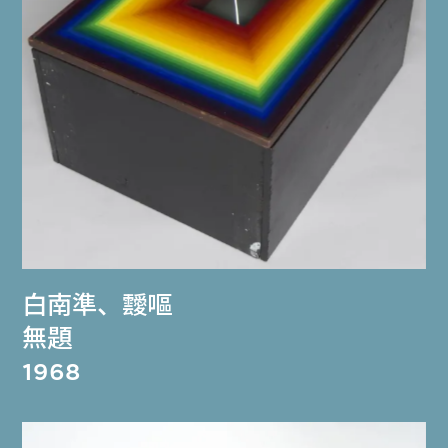
白南準
、
靉嘔
無題
1968