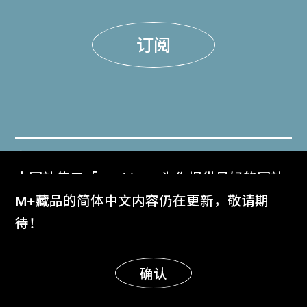
订阅
门票
本网站使用「Cookies」为你提供最好的网站
Get Tickets
体验。
M+藏品的简体中文内容仍在更新，敬请期
了解更多
待！
M+杂志
M+ Magazine
明白
确认