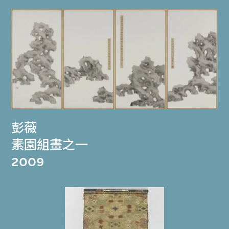
彭薇
素園組畫之一
2009