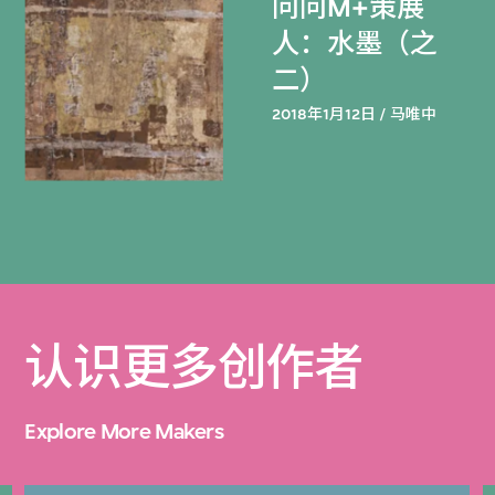
问问M+策展
人：水墨（之
二）
2018年1月12日 / 马唯中
认识更多创作者
Explore More Makers