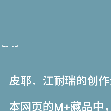
e Jeanneret
皮耶．江耐瑞的创作
本网页的
M+藏品
中