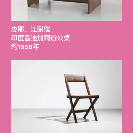
皮耶．江耐瑞
印度昌迪加爾辦公桌
約1958年