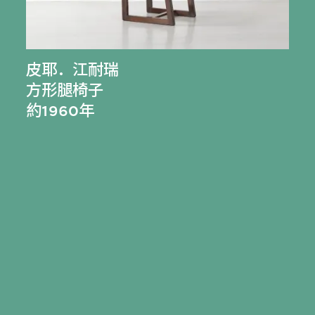
皮耶．江耐瑞
方形腿椅子
約1960年