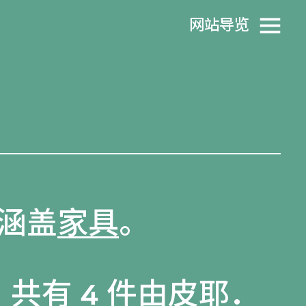
网站导览
涵盖
家具
。
，共有 4 件由皮耶．