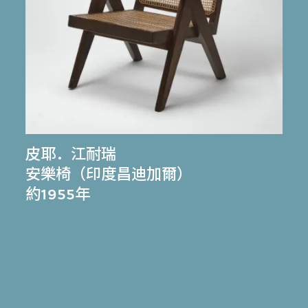
皮耶．江耐瑞
安樂椅（印度昌迪加爾）
約1955年