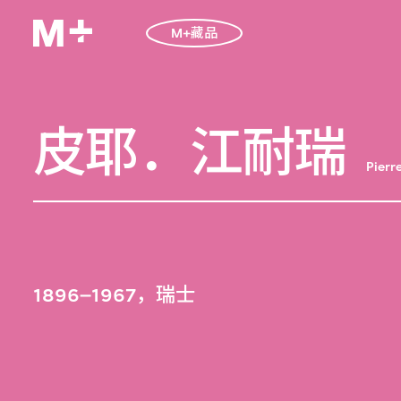
M+藏品
皮耶．江耐瑞
Pierr
1896–1967，瑞士