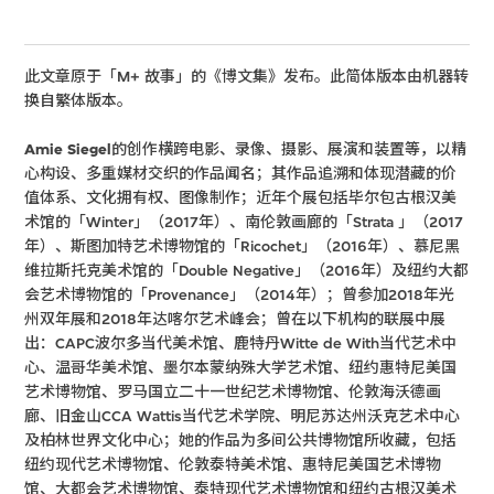
此文章原于「M+ 故事」的《博文集》发布。此简体版本由机器转
换自繁体版本。
Amie Siegel
的创作横跨电影、录像、摄影、展演和装置等，以精
心构设、多重媒材交织的作品闻名；其作品追溯和体现潜藏的价
值体系、文化拥有权、图像制作；近年个展包括毕尔包古根汉美
术馆的「Winter」（2017年）、南伦敦画廊的「Strata 」（2017
年）、斯图加特艺术博物馆的「Ricochet」（2016年）、慕尼黑
维拉斯托克美术馆的「Double Negative」（2016年）及纽约大都
会艺术博物馆的「Provenance」（2014年）；曾参加2018年光
州双年展和2018年达喀尔艺术峰会；曾在以下机构的联展中展
出：CAPC波尔多当代美术馆、鹿特丹Witte de With当代艺术中
心、温哥华美术馆、墨尔本蒙纳殊大学艺术馆、纽约惠特尼美国
艺术博物馆、罗马国立二十一世纪艺术博物馆、伦敦海沃德画
廊、旧金山CCA Wattis当代艺术学院、明尼苏达州沃克艺术中心
及柏林世界文化中心；她的作品为多间公共博物馆所收藏，包括
纽约现代艺术博物馆、伦敦泰特美术馆、惠特尼美国艺术博物
馆、大都会艺术博物馆、泰特现代艺术博物馆和纽约古根汉美术