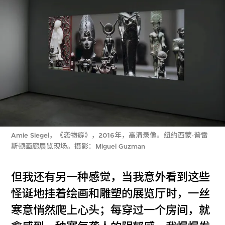
Amie Siegel，《恋物癖》，2016年，高清录像。纽约西蒙·普雷
斯顿画廊展览现场。摄影：Miguel Guzman
但我还有另一种感觉，当我意外看到这些
怪诞地挂着绘画和雕塑的展览厅时，一丝
寒意悄然爬上心头；每穿过一个房间，就