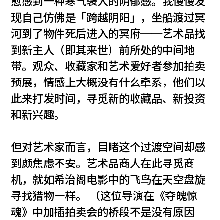
愈感到一种寒气袭人的阴郁感。我慢慢发
现自己仿佛是「跨越阴阳」，坐船渡过冥
河到了物件死后进入的冥府──艺术品找
到新主人（即其来世）前所处的中间地
带。观众、收藏家和艺术爱好者参加拍卖
预展，情感上大概没有什么牵系，他们以
此来打发时间，寻觅新的收藏品、新投资
和新兴趣。
但对艺术家而言，目睹这个过渡空间却感
到颇焦虑不安。艺术品商人在此寻觅商
机，就如希治阁电影中的飞鸟在天空盘旋
寻找猎物一样。 （这位导演在《夺魄惊
魂》中加插拍卖会的桥段不是没有原因