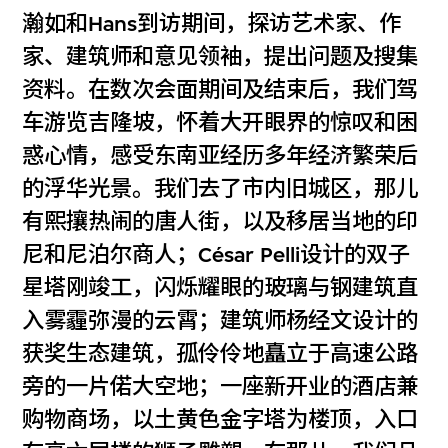
瀚如和Hans到访期间，探访艺术家、作
家、建筑师和意见领袖，提出问题及搜集
资料。在数次会面期间及结束后，我们驾
车游览吉隆坡，怀着大开眼界的惊叹和困
惑心情，感受东南亚经历多年经济繁荣后
的浮华光景。我们去了市内旧城区，那儿
有熙攘热闹的唐人街，以及移居当地的印
尼和尼泊尔商人；César Pelli设计的双子
星塔刚竣工，闪烁耀眼的玻璃与钢建筑直
入雾霾弥漫的云霄；建筑师杨经文设计的
获奖生态建筑，孤伶伶地矗立于高速公路
旁的一片偌大空地；一座新开业的酒店兼
购物商场，以土黄色金字塔为楼顶，入口