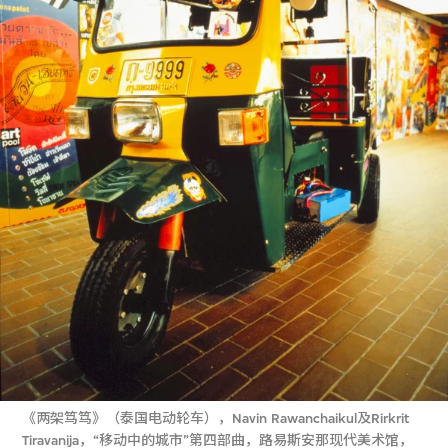
《两架笃笃》（泰国电动轮车），Navin Rawanchaikul及Rirkrit
Tiravanija，“移动中的城市”第四部曲，路易斯安那现代美术馆，