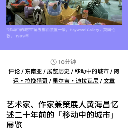
“移动中的城市”第五部曲装置一景，Hayward Gallery，英国伦
敦， 1999年
10分钟
评论
/
东南亚
/
展览历史
/
移动中的城市
/
阿
运‧拉挽猜哥
/
里尔吉‧迪拉瓦尼
/
文章
艺术家、作家兼策展人黄海昌忆
述二十年前的「移动中的城市」
展览