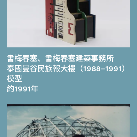
書梅春塞
、
書梅春塞建築事務所
泰國曼谷民族報大樓（1988–1991）
模型
約1991年