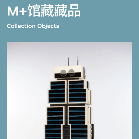
M+馆藏藏品
Collection Objects