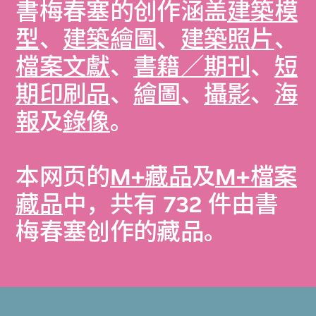
書梅春塞的创作涵盖
建築模
型
、
建築繪圖
、
建築照片
、
檔案文獻
、
書籍／期刊
、
短
期印刷品
、
繪圖
、
攝影
、
海
報
及
錄像
。
本网页的
M+藏品
及
M+檔案
藏品
中，共有 732 件由書
梅春塞创作的藏品。