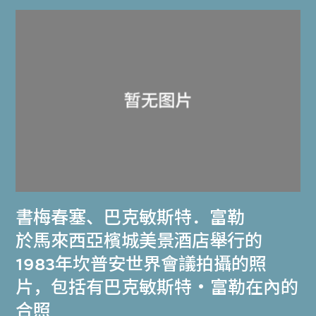
書梅春塞
、
巴克敏斯特．富勒
於馬來西亞檳城美景酒店舉行的
1983年坎普安世界會議拍攝的照
片，包括有巴克敏斯特・富勒在內的
合照