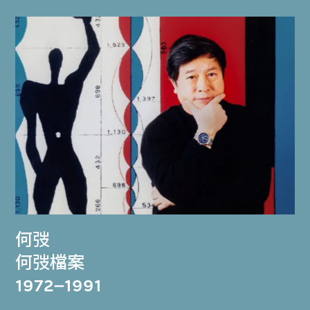
何弢
何弢檔案
1972–1991