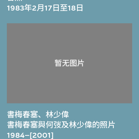
1983年2月17日至18日
書梅春塞
、
林少偉
書梅春塞與何弢及林少偉的照片
1984–[2001]