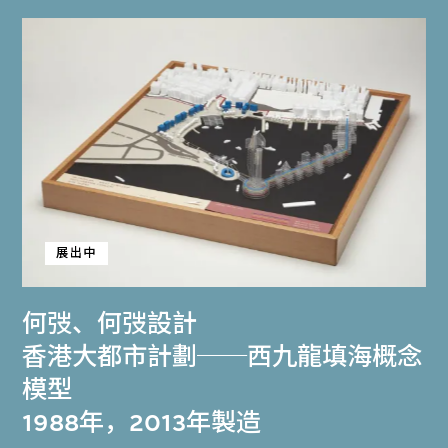
展出中
何弢
、
何弢設計
香港大都市計劃──西九龍填海概念
模型
1988年，2013年製造