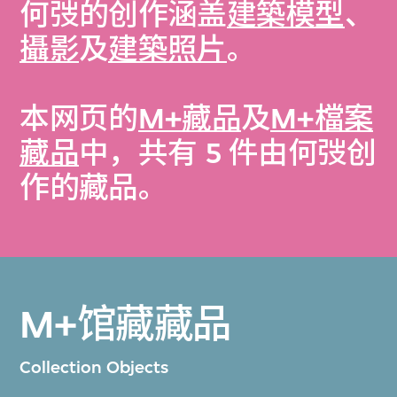
何弢的创作涵盖
建築模型
、
攝影
及
建築照片
。
本网页的
M+藏品
及
M+檔案
藏品
中，共有 5 件由何弢创
作的藏品。
M+馆藏藏品
Collection Objects