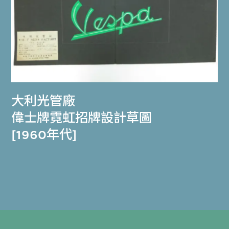
大利光管廠
偉士牌霓虹招牌設計草圖
[1960年代]