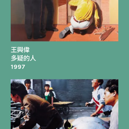
王興偉
多疑的人
1997