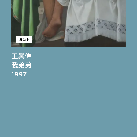
展出中
王興偉
我弟弟
1997