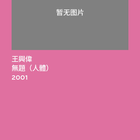
王興偉
無題（人體）
2001