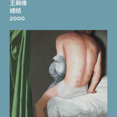
王興偉
總結
2000