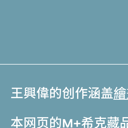
王興偉的创作涵盖
繪
本网页的
M+希克藏