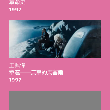
革命史
1997
王興偉
牽連──無辜的馬塞爾
1997