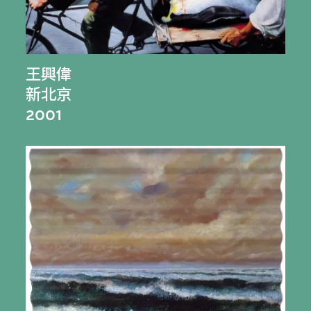
王興偉
新北京
2001