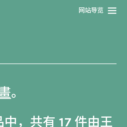
网站导览
畫
。
品
中，共有 17 件由王