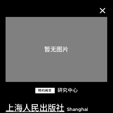
M+藏品
进一步筛选
搜索
关于M+藏品
研究中心
预约阅览
探索世界顶级的二十及二十一世纪视觉
文化藏品。
上海人民出版社
Shanghai