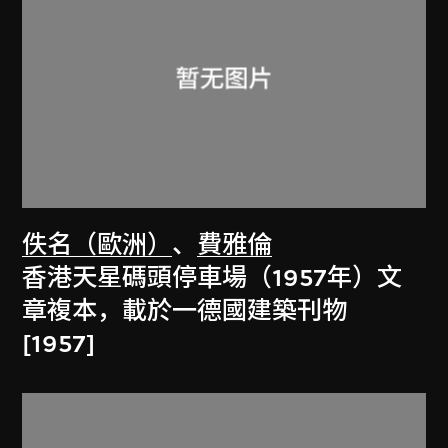
佚名（歐洲）
、
費雅倫
香港天星碼頭停車場（1957年）文
章複本，載於一德國建築刊物
[1957]