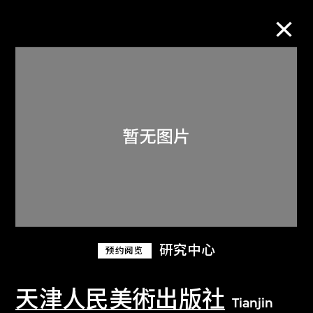
M+藏品
进一步筛选
搜索
关于M+藏品
研究中心
预约阅览
探索世界顶级的二十及二十一世纪视觉
文化藏品。
天津人民美術出版社
Tianjin