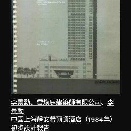
李景勳、雷煥庭建築師有限公司
、
李
景勳
中國上海靜安希爾頓酒店（1984年）
初步設計報告