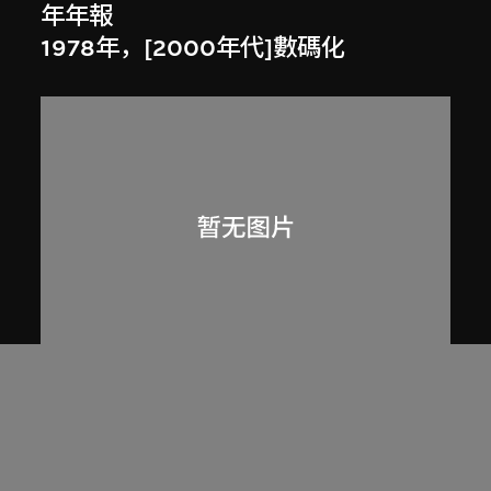
年年報
1978年，[2000年代]數碼化
劉榮廣伍振民建築師有限公司
香港柴灣歌連臣角靈灰安置所一號
（約1978至1980年）相關摘錄，載於
伍振民建築師事務所77至78年年報