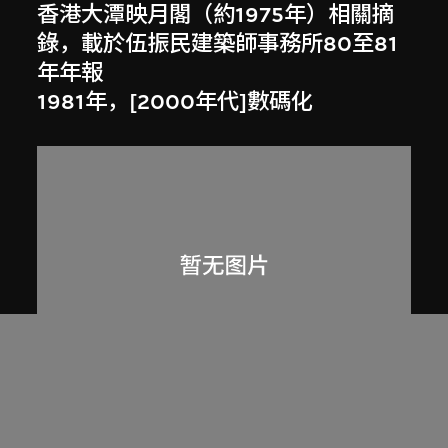
香港大潭映月閣（約1975年）相關摘
錄，載於伍振民建築師事務所80至81
年年報
1981年，[2000年代]數碼化
劉榮廣伍振民建築師有限公司
香港淺水灣私人住宅（約1971至1974