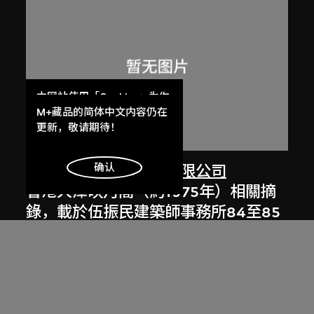
本网站使用「Cookies」为你
提供最好的网站体验。
M+藏品的简体中文内容仍在
了解更多
更新，敬请期待！
明白
确认
劉榮廣伍振民建築師有限公司
香港大潭映月閣（約1975年）相關摘
錄，載於伍振民建築師事務所84至85
年年報
1985年，[2000年代]數碼化