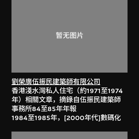
劉榮廣伍振民建築師有限公司
香港淺水灣私人住宅（約1971至1974
年）相關文章，摘錄自伍振民建築師
事務所84至85年年報
1984至1985年，[2000年代]數碼化