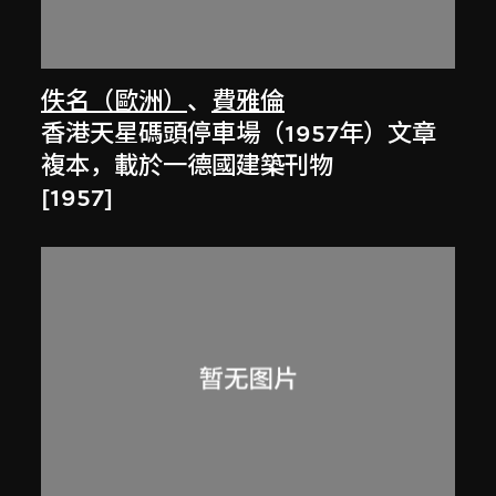
佚名（歐洲）
、
費雅倫
香港天星碼頭停車場（1957年）文章
複本，載於一德國建築刊物
[1957]