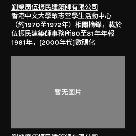
劉榮廣伍振民建築師有限公司
香港中文大學眾志堂學生活動中心
（約1970至1972年）相關摘錄，載於
伍振民建築師事務所80至81年年報
1981年，[2000年代]數碼化