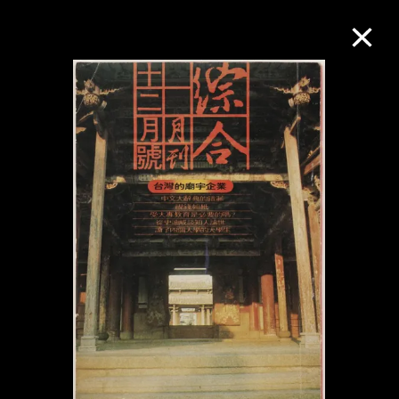
M+藏品
进一步筛选
搜索
关于M+藏品
探索世界顶级的二十及二十一世纪视觉
文化藏品。