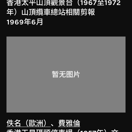
香港太平山頂觀景台（1967至1972
年）山頂纜車總站相關剪報
1969年6月
佚名（歐洲）
、
費雅倫