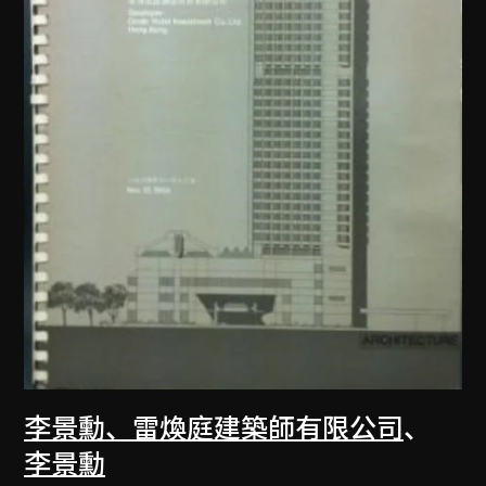
李景勳、雷煥庭建築師有限公司
、
李景勳