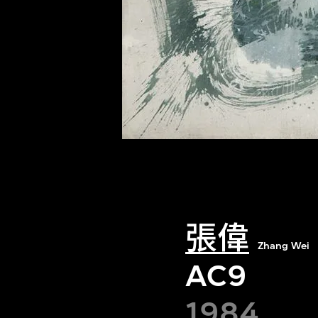
張偉
Zhang Wei
AC9
1984