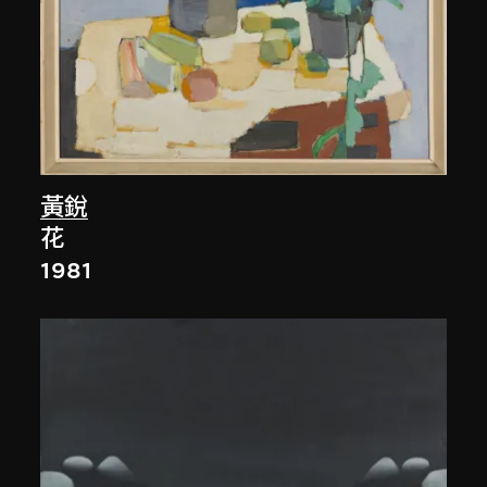
黃銳
花
1981