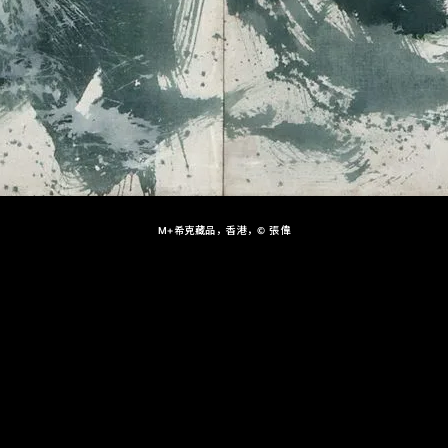
M+希克藏品，香港，© 張偉