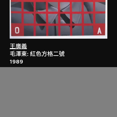
王廣義
毛澤東: 紅色方格二號
1989