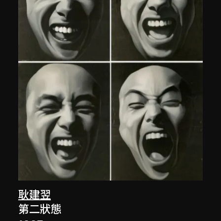
耿建翌
第二狀態