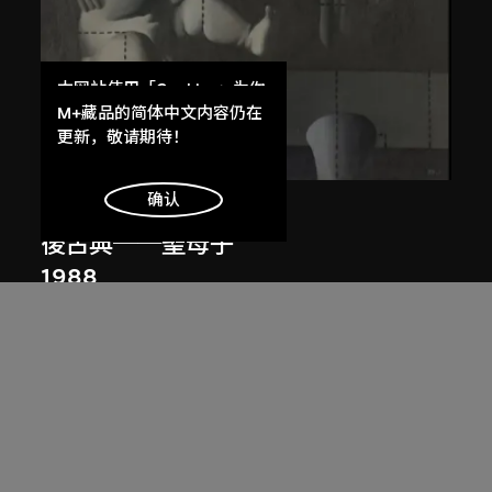
本网站使用「Cookies」为你
提供最好的网站体验。
M+藏品的简体中文内容仍在
了解更多
更新，敬请期待！
明白
确认
王廣義
後古典──聖母子
1988