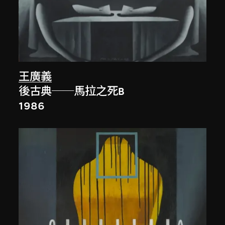
王廣義
後古典──馬拉之死B
1986