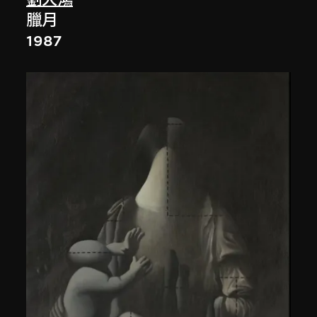
臘月
1987