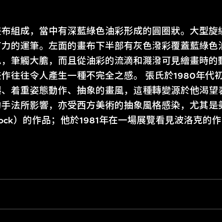
畫布組成，當中有深藍綠色油彩形成的圓圈狀。大型旋
力的運筆。左面的畫布下半部有灰色潑彩覆蓋藍綠色油
似，筆觸大膽，而且從油彩的流滴和濺潑可見繪畫時的
作往往令人產生一種不完全之感。 張氏於1980年代
興、着重姿態動作、抽象的畫風，這種轉變源於他渴望
的手法所影響，亦受西方美術的抽象風格感染，尤其是
Pollock）的作品；他於1981年在一場展覽看見波洛