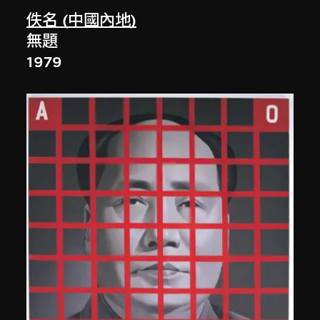
佚名 (中國內地)
無題
1979