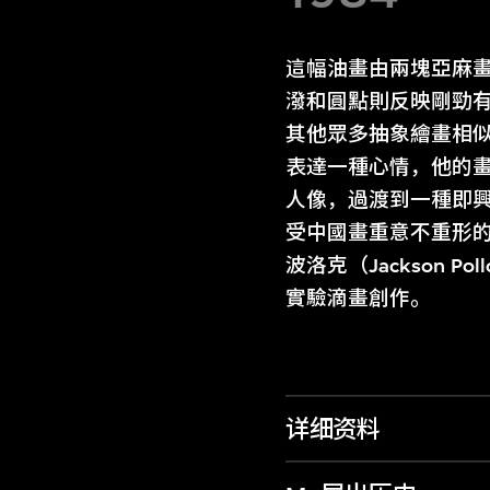
這幅油畫由兩塊亞麻
潑和圓點則反映剛勁有
其他眾多抽象繪畫相
表達一種心情，他的畫
人像，過渡到一種即
受中國畫重意不重形
波洛克（Jackson 
實驗滴畫創作。
详细资料