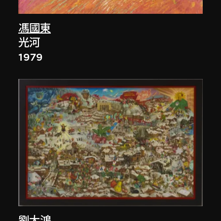
馮國東
光河
1979
劉大鴻