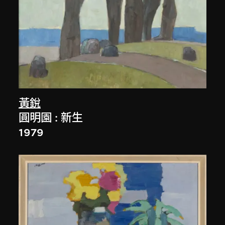
黃銳
圓明園 : 新生
1979