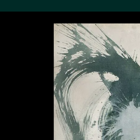
搜索M+藏品
Sea
19,052个结果
进一步筛选
关于M+藏品
探索世界顶级的二十及二十
一世纪视觉文化藏品。