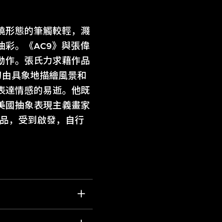
繞形態的筆觸較輕，濺
彩。《AC9》與張偉
動作。張氏力求藉作品
初由具象地描繪風景和
表達情感的易逝。他既
美國抽象表現主義畫家
克的作品，受到啟發，自行