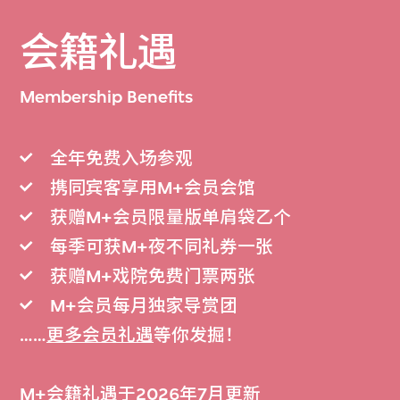
会籍礼遇
Membership Benefits
全年免费入场参观
携同宾客享用M+会员会馆
获赠M+会员限量版单肩袋乙个
每季可获M+夜不同礼券一张
获赠M+戏院免费门票两张
M+会员每月独家导赏团
……
更多会员礼遇
等你发掘！
M+会籍礼遇于2026年7月更新