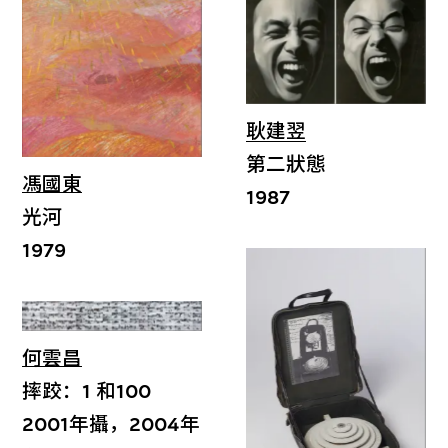
耿建翌
第二狀態
馮國東
1987
光河
1979
何雲昌
摔跤：1 和100
2001年攝，2004年