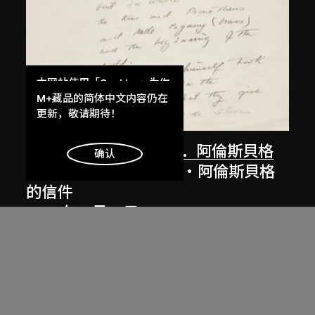
本网站使用「Cookies」为你
提供最好的网站体验。
M+藏品的简体中文内容仍在
了解更多
更新，敬请期待！
碧翠絲．伍德
、
路易絲．阿倫斯貝格
明白
确认
碧翠絲‧伍德致路易絲‧阿倫斯貝格
的信件
1926年11月15日