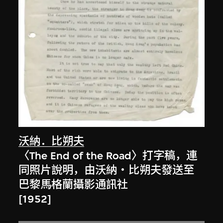
沃納．比朔夫
〈The End of the Road〉打字稿，連
同照片說明，由沃納‧比朔夫發送至
巴黎馬格蘭攝影通訊社
[1952]