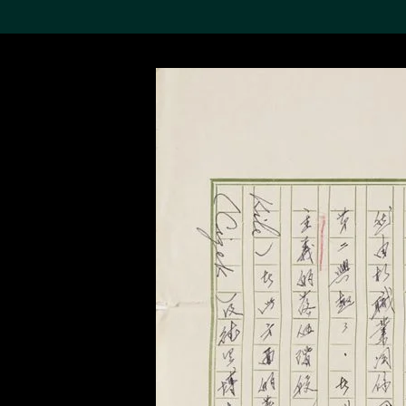
搜索M+藏品
Sea
19,052个结果
进一步筛选
关于M+藏品
探索世界顶级的二十及二十
一世纪视觉文化藏品。