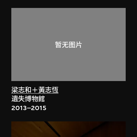
梁志和＋黃志恆
遺失博物館
2013–2015