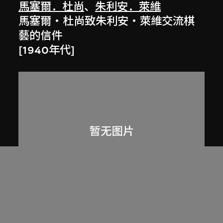
馬塞爾．杜尚
、
朱利安．萊維
馬塞爾‧杜尚致朱利安‧萊維交流棋
藝的信件
[1940年代]
馬塞爾．杜尚
、
碧翠絲．伍德
馬塞爾‧杜尚致碧翠絲‧伍德的信件