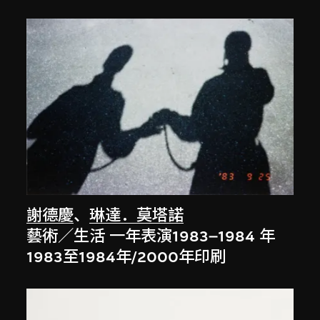
謝德慶
、
琳達．莫塔諾
藝術／生活 一年表演1983–1984 年
1983至1984年/2000年印刷