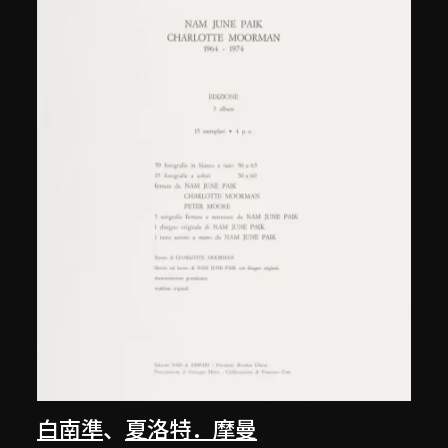
白南準
、
夏洛特．摩曼