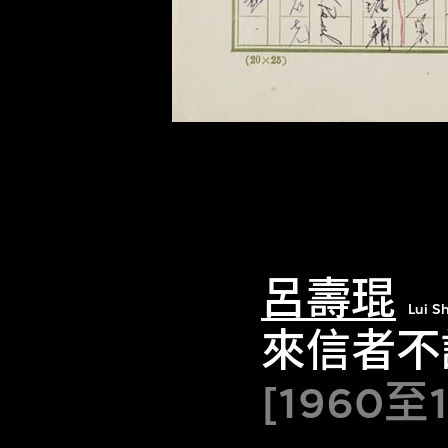
呂壽琨
Lui S
來信者不
[1960至