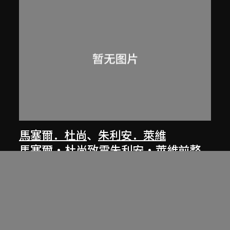
馬塞爾．杜尚
、
朱利安．萊維
馬塞爾‧杜尚致電朱利安‧萊維前整
理的下棋筆記及分析
[1940年代]