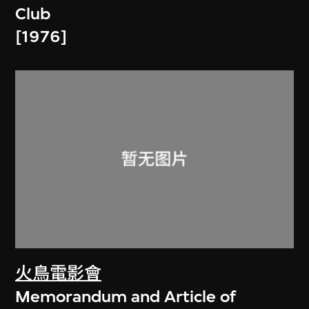
Club
[1976]
火鳥電影會
Memorandum and Article of