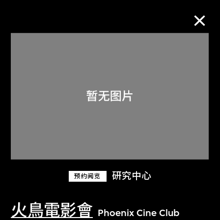
M+藏品
进一步筛选
搜索
关于M+藏品
研究中心
预约阅览
探索世界顶级的二十及二十一世纪视觉
文化藏品。
火鳥電影會
Phoenix Cine Club