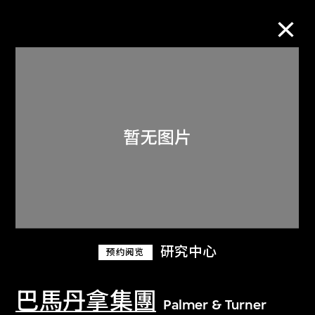
M+藏品
进一步筛选
搜索
关于M+藏品
研究中心
预约阅览
探索世界顶级的二十及二十一世纪视觉
文化藏品。
巴馬丹拿集團
Palmer & Turner