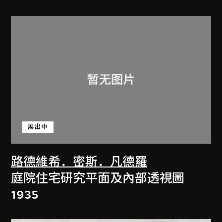
展出中
路德維希．密斯．凡德羅
庭院住宅研究平面及內部透視圖
1935