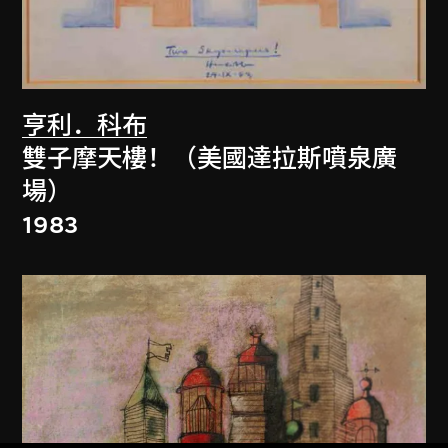
亨利．科布
雙子摩天樓！（美國達拉斯噴泉廣
場）
1983