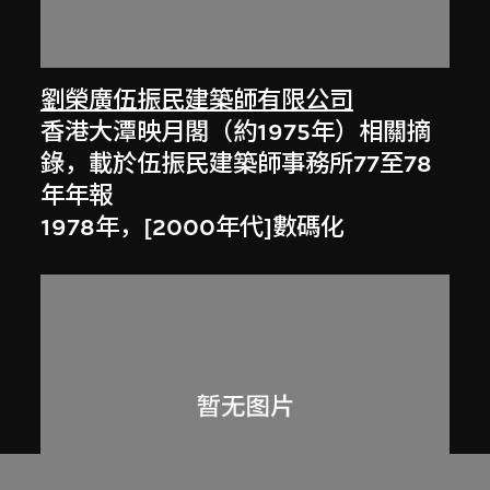
劉榮廣伍振民建築師有限公司
香港大潭映月閣（約1975年）相關摘
錄，載於伍振民建築師事務所77至78
年年報
1978年，[2000年代]數碼化