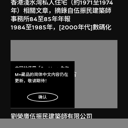
香港淺水灣私人住宅（約1971至1974
年）相關文章，摘錄自伍振民建築師
事務所84至85年年報
1984至1985年，[2000年代]數碼化
本网站使用「Cookies」为你
提供最好的网站体验。
M+藏品的简体中文内容仍在
了解更多
更新，敬请期待！
明白
确认
劉榮廣伍振民建築師有限公司
香港大潭映月閣（約1975年）相關摘