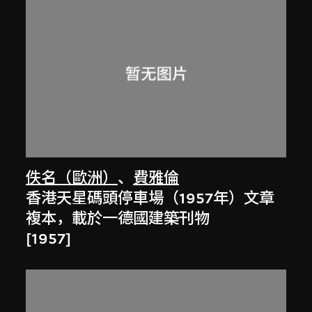
佚名（歐洲）
、
費雅倫
香港天星碼頭停車場（1957年）文章
複本，載於一德國建築刊物
[1957]