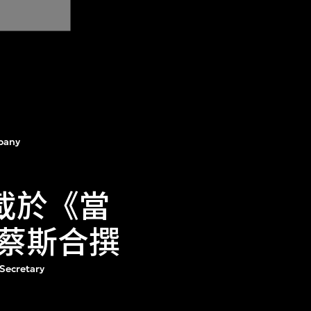
pany
〉，載於《當
蔡斯合撰
 Secretary