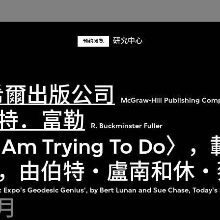
研究中心
预约阅览
希爾出版公司
McGraw-Hill Publishing Com
特．富勒
R. Buckminster Fuller
I Am Trying To Do
，由伯特‧盧南和休‧
er: Expo's Geodesic Genius', by Bert Lunan and Sue Chase, Today's
4月