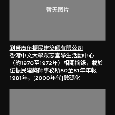
劉榮廣伍振民建築師有限公司
香港中文大學眾志堂學生活動中心
（約1970至1972年）相關摘錄，載於
伍振民建築師事務所80至81年年報
1981年，[2000年代]數碼化