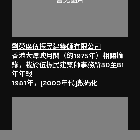
劉榮廣伍振民建築師有限公司
香港大潭映月閣（約1975年）相關摘
錄，載於伍振民建築師事務所80至81
年年報
1981年，[2000年代]數碼化