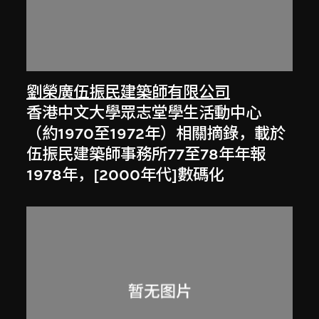
劉榮廣伍振民建築師有限公司
香港中文大學眾志堂學生活動中心
（約1970至1972年）相關摘錄，載於
伍振民建築師事務所77至78年年報
1978年，[2000年代]數碼化