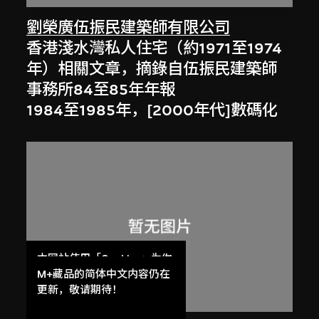
劉榮廣伍振民建築師有限公司
香港淺水灣私人住宅（約1971至1974
年）相關文章，摘錄自伍振民建築師
事務所84至85年年報
1984至1985年，[2000年代]數碼化
本网站使用「Cookies」为你
提供最好的网站体验。
M+藏品的简体中文内容仍在
了解更多
更新，敬请期待！