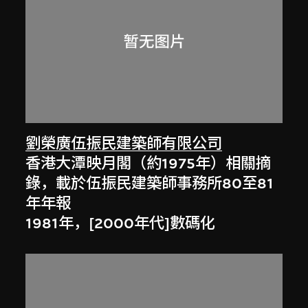
劉榮廣伍振民建築師有限公司
香港大潭映月閣（約1975年）相關摘
錄，載於伍振民建築師事務所80至81
年年報
1981年，[2000年代]數碼化