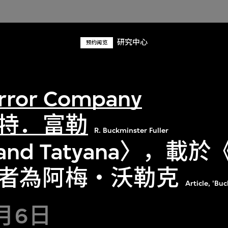
研究中心
预约阅览
rror Company
特．富勒
R. Buckminster Fuller
 and Tatyana〉，載
者為阿梅‧沃勒克
Article, 'Bu
2月6日