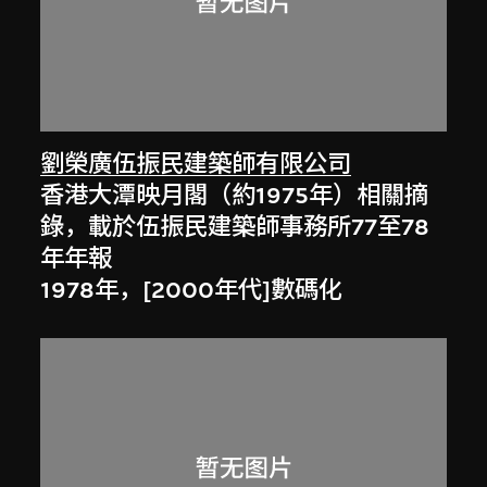
劉榮廣伍振民建築師有限公司
香港大潭映月閣（約1975年）相關摘
錄，載於伍振民建築師事務所77至78
年年報
1978年，[2000年代]數碼化