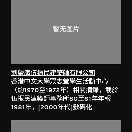
劉榮廣伍振民建築師有限公司
香港中文大學眾志堂學生活動中心
（約1970至1972年）相關摘錄，載於
伍振民建築師事務所80至81年年報
1981年，[2000年代]數碼化