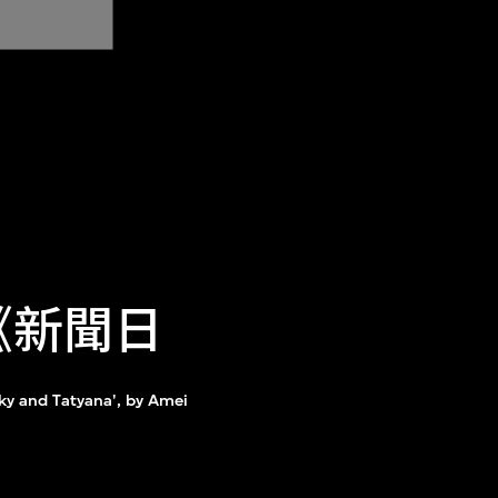
於《新聞日
cky and Tatyana', by Amei