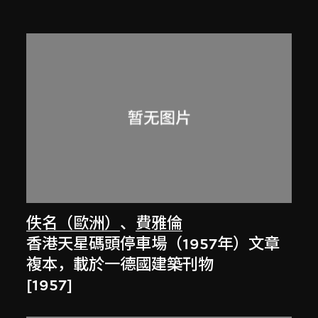
佚名（歐洲）
、
費雅倫
香港天星碼頭停車場（1957年）文章
複本，載於一德國建築刊物
[1957]