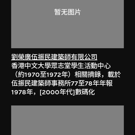
劉榮廣伍振民建築師有限公司
香港中文大學眾志堂學生活動中心
（約1970至1972年）相關摘錄，載於
伍振民建築師事務所77至78年年報
1978年，[2000年代]數碼化