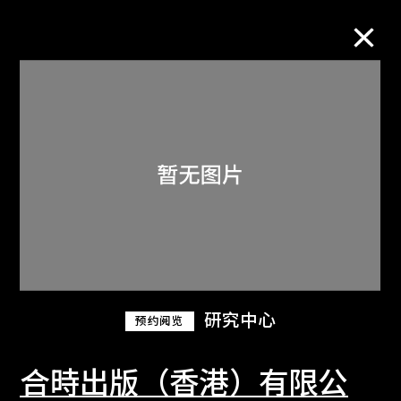
M+藏品
进一步筛选
搜索
关于M+藏品
研究中心
预约阅览
探索世界顶级的二十及二十一世纪视觉
文化藏品。
合時出版（香港）有限公