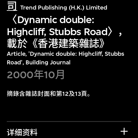
司
Trend Publishing (H.K.) Limited
〈Dynamic double:
Highcliff, Stubbs Road〉，
載於《香港建築雜誌》
Article, 'Dynamic double: Highcliff, Stubbs
Road', Building Journal
2000年10月
摘錄含雜誌封面和第12及13頁。
详细资料