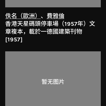
佚名（歐洲）
、
費雅倫
香港天星碼頭停車場（1957年）文
章複本，載於一德國建築刊物
[1957]