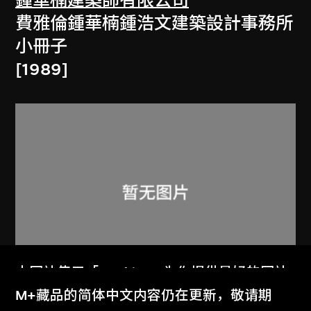
鍾華楠建築師有限公司
費雅倫鍾華楠鍾浩文建築設計事務所
小冊子
[1989]
本网站使用「Cookies」为你提供最好的网站
体验。
M+藏品的简体中文内容仍在更新，敬请期
劉榮廣伍振民建築師有限公司