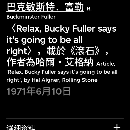
巴克敏斯特．富勒
R.
Buckminster Fuller
〈Relax, Bucky Fuller says
it's going to be all
right〉，載於《滾石》，
作者為哈爾‧艾格納
Article,
'Relax, Bucky Fuller says it's going to be all
right', by Hal Aigner, Rolling Stone
1971年6月10日
详细资料