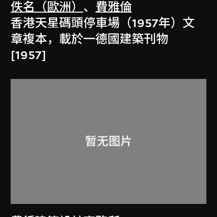
佚名（歐洲）
、
費雅倫
香港天星碼頭停車場（1957年）文
章複本，載於一德國建築刊物
[1957]