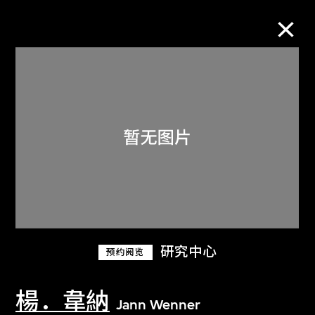
M+藏品
进一步筛选
搜索
关于M+藏品
研究中心
预约阅览
探索世界顶级的二十及二十一世纪视觉
文化藏品。
楊．韋納
Jann Wenner