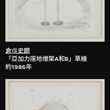
倉俁史朗
「亞加力座地燈架A和B」草繪
約1986年