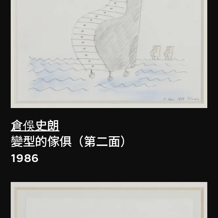
倉俁史朗
變型的傢俱（第二面）
1986