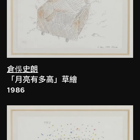
倉俁史朗
「月亮有多高」草繪
1986