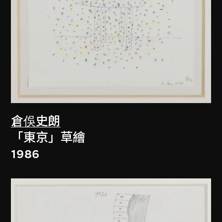
倉俁史朗
「東京」草繪
1986