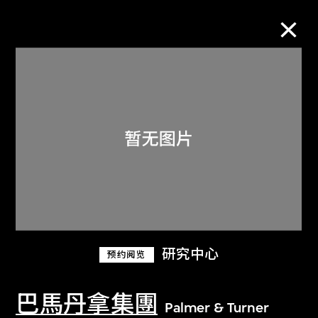
M+藏品
进一步筛选
搜索
关于M+藏品
研究中心
预约阅览
探索世界顶级的二十及二十一世纪视觉
文化藏品。
巴馬丹拿集團
Palmer & Turner