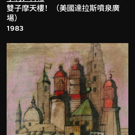
雙子摩天樓！（美國達拉斯噴泉廣
場）
1983