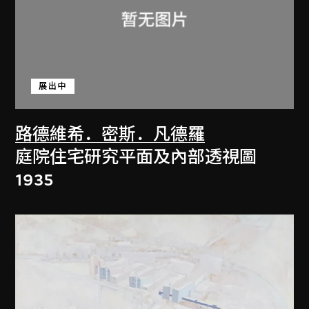
展出中
路德維希．密斯．凡德羅
庭院住宅研究平面及內部透視圖
1935