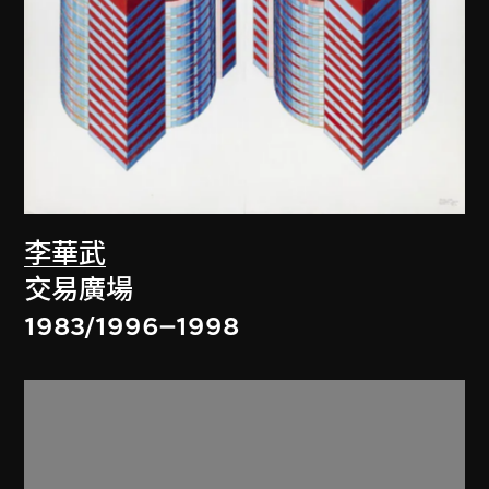
李華武
交易廣場
1983/1996–1998