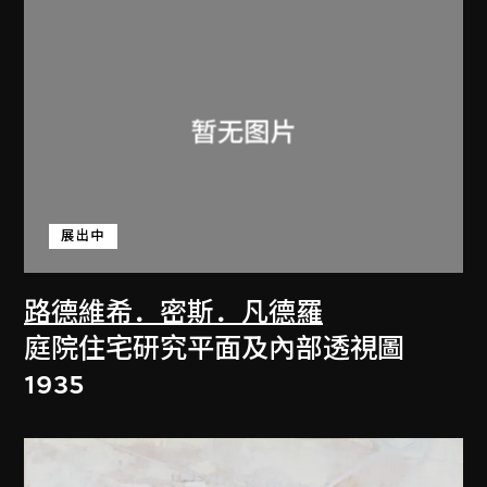
展出中
路德維希．密斯．凡德羅
庭院住宅研究平面及內部透視圖
1935