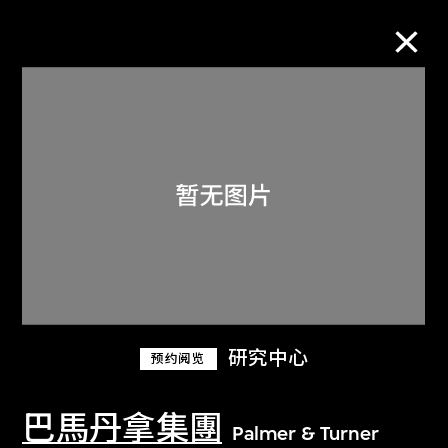
M+藏品
进一步筛选
搜索
关于M+藏品
研究中心
预约阅览
探索世界顶级的二十及二十一世纪视觉
文化藏品。
巴馬丹拿集團
Palmer & Turner