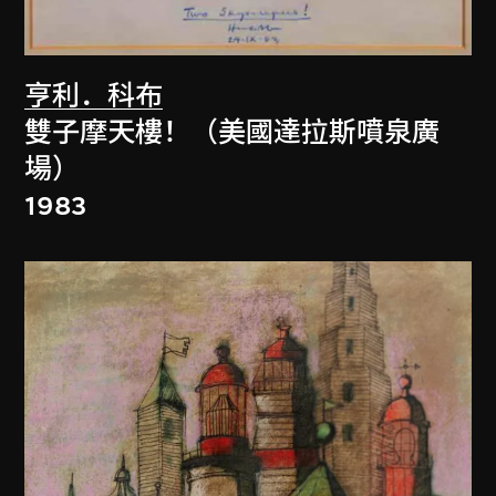
亨利．科布
雙子摩天樓！（美國達拉斯噴泉廣
場）
1983