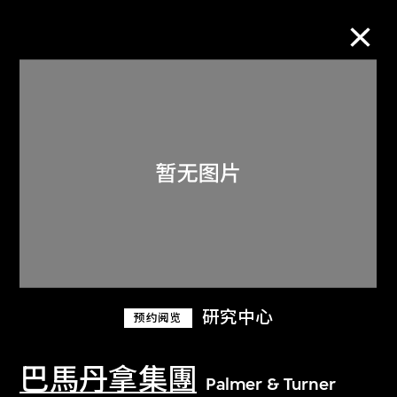
M+藏品
进一步筛选
搜索
关于M+藏品
研究中心
预约阅览
探索世界顶级的二十及二十一世纪视觉
文化藏品。
巴馬丹拿集團
Palmer & Turner