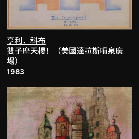
亨利．科布
雙子摩天樓！（美國達拉斯噴泉廣
場）
1983