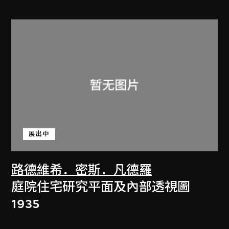
展出中
路德維希．密斯．凡德羅
庭院住宅研究平面及內部透視圖
1935