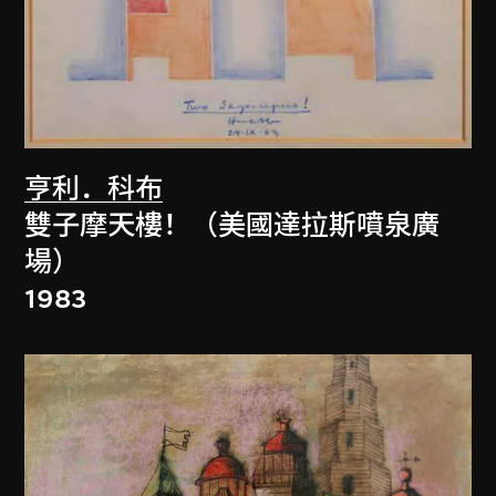
亨利．科布
雙子摩天樓！（美國達拉斯噴泉廣
場）
1983