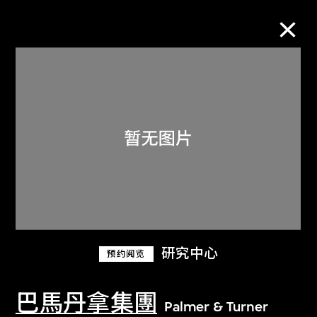
M+藏品
进一步筛选
搜索
关于M+藏品
研究中心
预约阅览
探索世界顶级的二十及二十一世纪视觉
文化藏品。
巴馬丹拿集團
Palmer & Turner