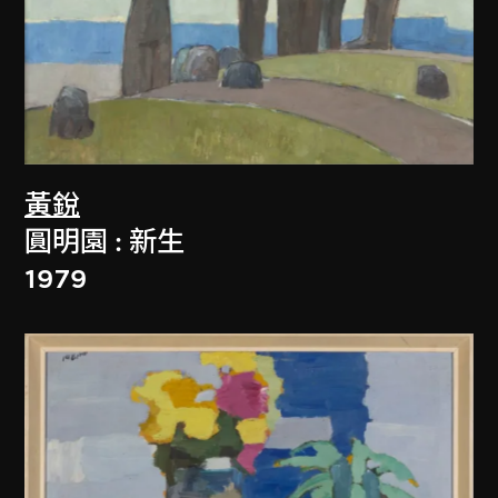
黃銳
圓明園 : 新生
1979