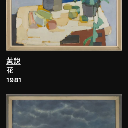
黃銳
花
1981