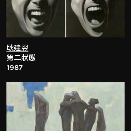
耿建翌
第二狀態
1987