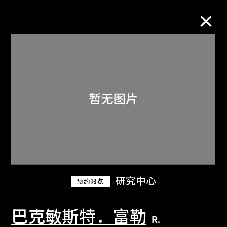
M+藏品
进一步筛选
搜索
关于M+藏品
研究中心
预约阅览
探索世界顶级的二十及二十一世纪视觉
文化藏品。
巴克敏斯特．富勒
R.