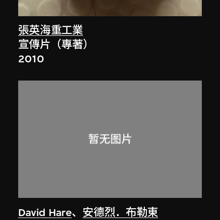
張英海重工業
宣傳片（專著）
2010
David Hare
、
安德烈．布勒東