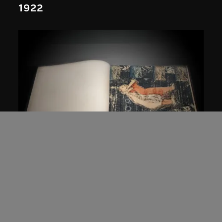
1922
納里尼．馬拉尼
聖書體──洛哈爾查爾
1991