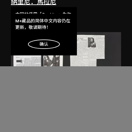
納里尼．馬拉尼
德加組畫
本网站使用「Cookies」为你
1991
提供最好的网站体验。
M+藏品的简体中文内容仍在
了解更多
更新，敬请期待！
明白
确认
白南準
、
夏洛特．摩曼