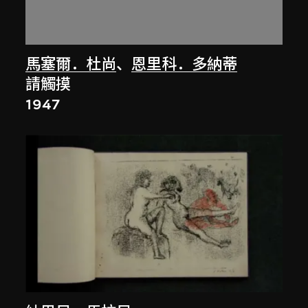
馬塞爾．杜尚
、
恩里科．多納蒂
請觸摸
1947