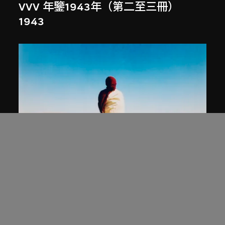
VVV 年鑒1943年（第二至三冊）
1943
諾次
、
劉卓泉
捆綁的風景
1987年攝，2008年印