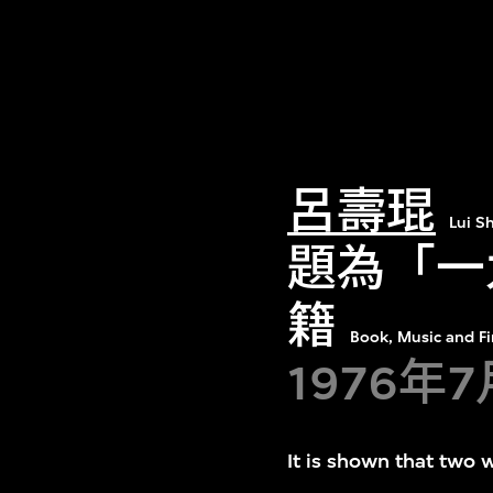
呂壽琨
Lui S
題為「一
籍
Book, Music and F
1976年
It is shown that two 