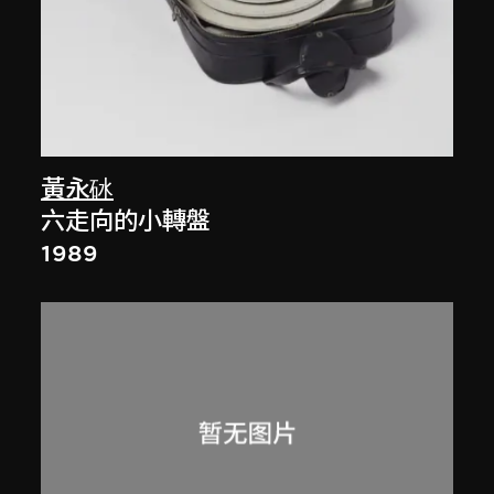
黃永砅
六走向的小轉盤
1989