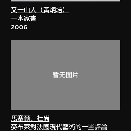
又一山人（黃炳培）
一本家書
2006
馬塞爾．杜尚
麥布萊對法國現代藝術的一些評論