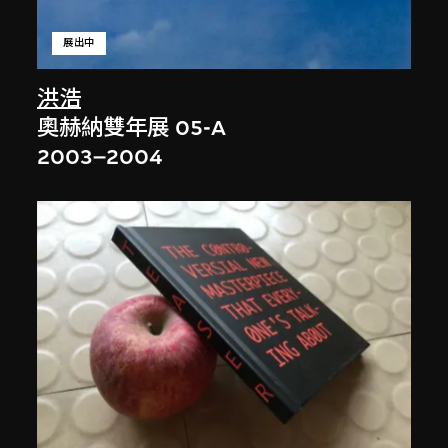
展出中
洪浩
奧赫納雙年展 05-A
2003–2004