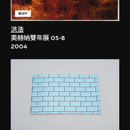
展出中
洪浩
奧赫納雙年展 05-B
2004