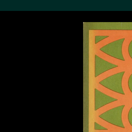
搜索M+藏品
Sea
19,052个结果
进一步筛选
关于M+藏品
探索世界顶级的二十及二十
一世纪视觉文化藏品。