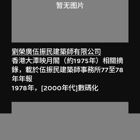
劉榮廣伍振民建築師有限公司
香港大潭映月閣（約1975年）相關摘
錄，載於伍振民建築師事務所77至78
年年報
1978年，[2000年代]數碼化