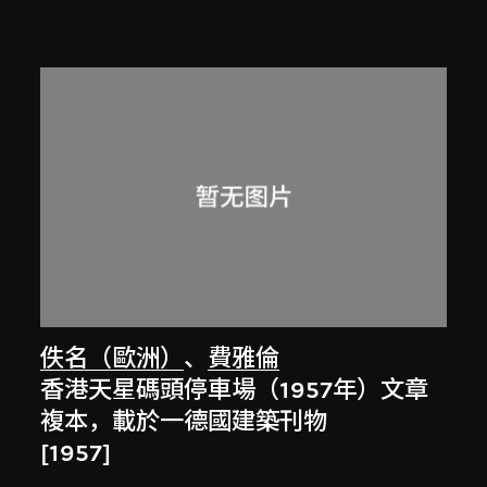
佚名（歐洲）
、
費雅倫
香港天星碼頭停車場（1957年）文章
複本，載於一德國建築刊物
[1957]