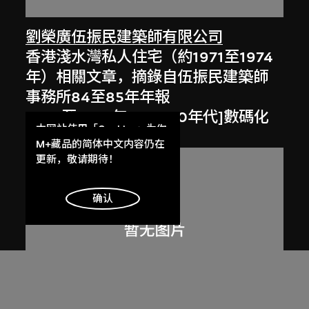
劉榮廣伍振民建築師有限公司
香港淺水灣私人住宅（約1971至1974
年）相關文章，摘錄自伍振民建築師
事務所84至85年年報
1984至1985年，[2000年代]數碼化
本网站使用「Cookies」为你
提供最好的网站体验。
M+藏品的简体中文内容仍在
了解更多
更新，敬请期待！
明白
确认