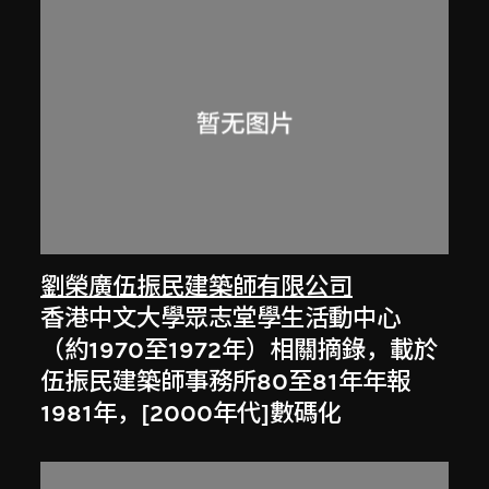
劉榮廣伍振民建築師有限公司
香港中文大學眾志堂學生活動中心
（約1970至1972年）相關摘錄，載於
伍振民建築師事務所80至81年年報
1981年，[2000年代]數碼化