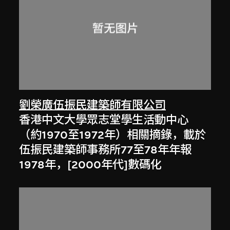
劉榮廣伍振民建築師有限公司
香港中文大學眾志堂學生活動中心
（約1970至1972年）相關摘錄，載於
伍振民建築師事務所77至78年年報
1978年，[2000年代]數碼化