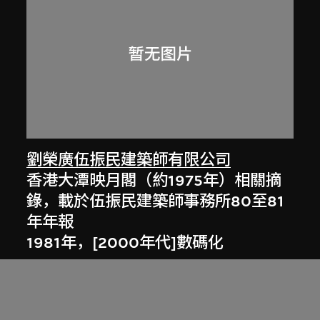
劉榮廣伍振民建築師有限公司
香港大潭映月閣（約1975年）相關摘
錄，載於伍振民建築師事務所80至81
年年報
1981年，[2000年代]數碼化