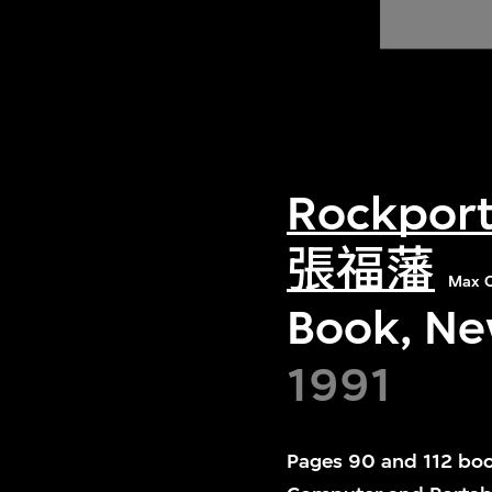
Rockport 
張福藩
Max C
Book, Ne
1991
Pages 90 and 112 boo