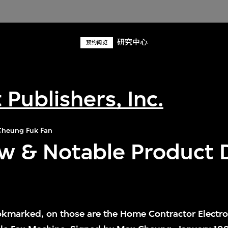
研究中心
预约阅览
Publishers, Inc.
heung Fuk Fan
w & Notable Product 
kmarked, on those are the Home Contractor Electro