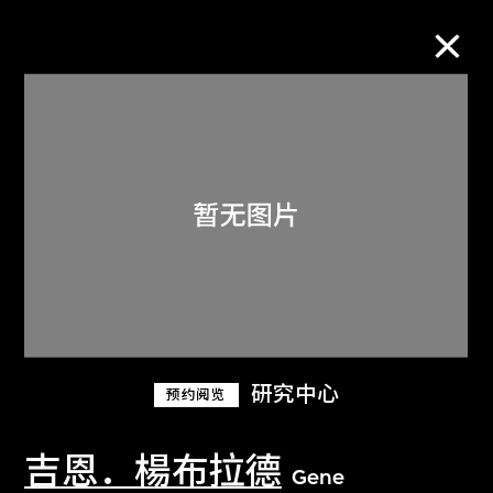
M+藏品
进一步筛选
搜索
关于M+藏品
研究中心
预约阅览
探索世界顶级的二十及二十一世纪视觉
文化藏品。
吉恩．楊布拉德
Gene