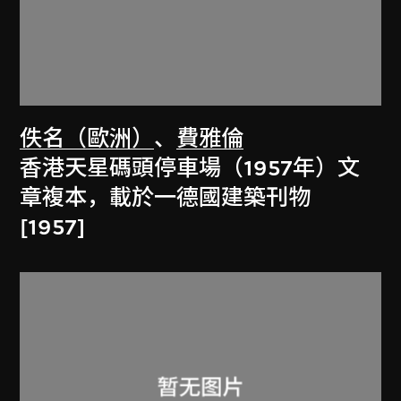
佚名（歐洲）
、
費雅倫
香港天星碼頭停車場（1957年）文
章複本，載於一德國建築刊物
[1957]