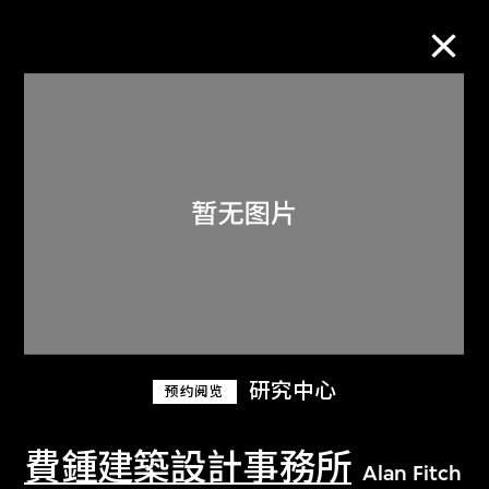
M+藏品
进一步筛选
搜索
关于M+藏品
研究中心
预约阅览
探索世界顶级的二十及二十一世纪视觉
文化藏品。
費鍾建築設計事務所
Alan Fitch