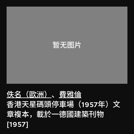
佚名（歐洲）
、
費雅倫
香港天星碼頭停車場（1957年）文
章複本，載於一德國建築刊物
[1957]