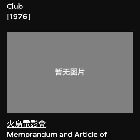
Club
[1976]
火鳥電影會
Memorandum and Article of