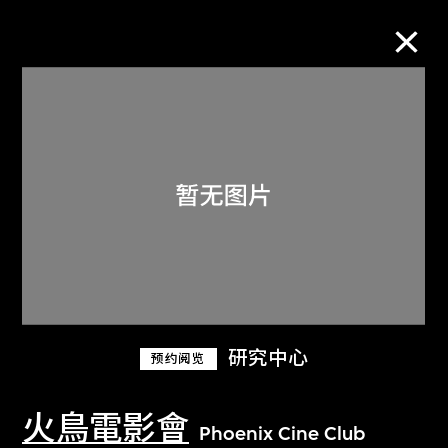
M+藏品
进一步筛选
搜索
关于M+藏品
研究中心
预约阅览
探索世界顶级的二十及二十一世纪视觉
文化藏品。
火鳥電影會
Phoenix Cine Club