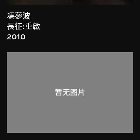
馮夢波
長征:重啟
2010