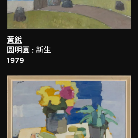
黃銳
圓明園 : 新生
1979