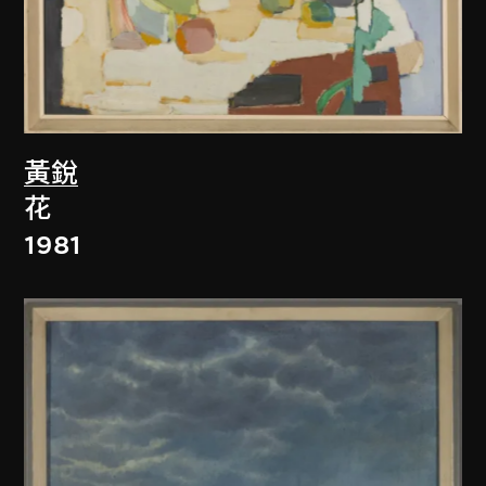
黃銳
花
1981