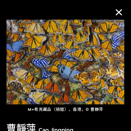
M+藏品
进一步筛选
搜索
关于M+藏品
探索世界顶级的二十及二十一世纪视觉
M+希克藏品（捐贈），香港，© 曹静萍
文化藏品。
曹靜萍
Cao Jingping