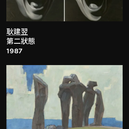
耿建翌
第二狀態
1987