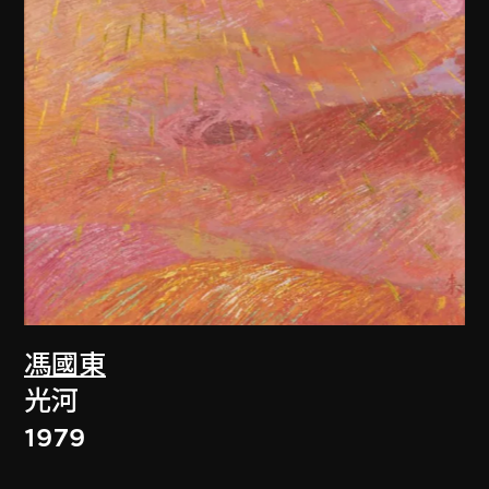
馮國東
光河
1979